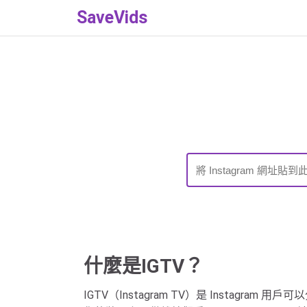
SaveVids
什麼是IGTV？
IGTV（Instagram TV）是 Instag