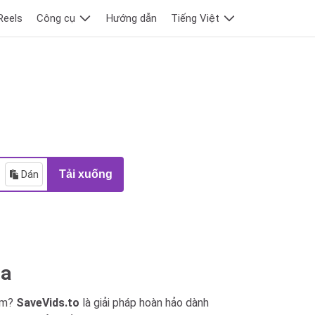
Reels
Công cụ
Hướng dẫn
Tiếng Việt
Dán
Tải xuống
ta
mềm?
SaveVids.to
là giải pháp hoàn hảo dành