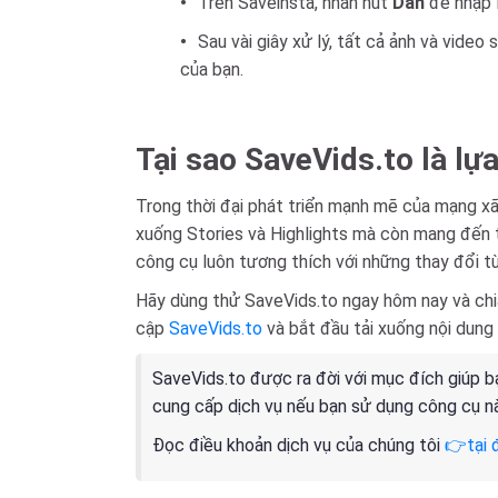
Trên Saveinsta, nhấn nút
Dán
để nhập l
Sau vài giây xử lý, tất cả ảnh và video
của bạn.
Tại sao SaveVids.to là lự
Trong thời đại phát triển mạnh mẽ của mạng xã 
xuống Stories và Highlights mà còn mang đến tr
công cụ luôn tương thích với những thay đổi t
Hãy dùng thử SaveVids.to ngay hôm nay và chia
cập
SaveVids.to
và bắt đầu tải xuống nội dung 
SaveVids.to được ra đời với mục đích giúp b
cung cấp dịch vụ nếu bạn sử dụng công cụ n
Đọc điều khoản dịch vụ của chúng tôi
👉tại 