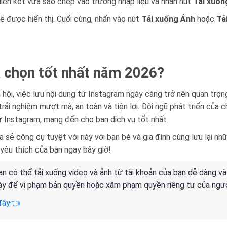
iên kết vừa sao chép vào trường nhập liệu và nhấn nút
Tải xuốn
 sẽ được hiển thị. Cuối cùng, nhấn vào nút
Tải xuống Ảnh
hoặc
Tả
a chọn tốt nhất năm 2026?
hội, việc lưu nội dung từ Instagram ngày càng trở nên quan trọn
ải nghiệm mượt mà, an toàn và tiện lợi. Đội ngũ phát triển của 
ừ Instagram, mang đến cho bạn dịch vụ tốt nhất.
 sẻ công cụ tuyệt vời này với bạn bè và gia đình cùng lưu lại n
yêu thích của bạn ngay bây giờ!
ạn có thể tải xuống video và ảnh từ tài khoản của bạn dễ dàng v
ày để vi phạm bản quyền hoặc xâm phạm quyền riêng tư của ngườ
đây👈