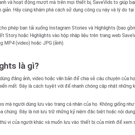
hanh và hoạt động mượt mà trên mọi thiết bị, SaveVids.to giúp bạ
ơn giản. Hãy cùng khám phá cách sử dụng công cụ này và lý do tại
cho phép bạn tải xuống Instagram Stories và Highlights (bao g
kết Story hoặc Highlights vào hộp nhập liệu trên trang web SaveV
ạng MP4 (video) hoặc JPG (ảnh).
ghts là gì?
dùng đăng ảnh, video hoặc văn bản để chia sẻ câu chuyện của họ
 biến mất. Đây là cách tuyệt vời để nhanh chóng cập nhật những 
es mà người dùng lưu vào trang cá nhân của họ. Không giống như 
óa chúng. Đây là nơi lưu trữ những kỷ niệm đặc biệt hoặc nội dun
thú vị của người khác và muốn lưu vào thiết bị của mình để xem 