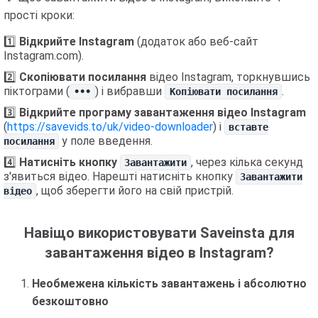
прості кроки:
1️⃣
Відкрийте Instagram
(додаток або веб-сайт
Instagram.com).
2️⃣
Скопіювати посилання
відео Instagram, торкнувшись
піктограми (
) і вибравши
.
•••
Копіювати посилання
3️⃣
Відкрийте програму завантаження відео Instagram
(
https://savevids.to/uk/video-downloader
) і
вставте
у поле введення.
посилання
4️⃣
Натисніть кнопку
, через кілька секунд
Завантажити
з'явиться відео. Нарешті натисніть кнопку
Завантажити
, щоб зберегти його на свій пристрій.
відео
Навіщо використовувати Saveinsta для
завантаження відео в Instagram?
Необмежена кількість завантажень і абсолютно
безкоштовно