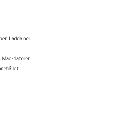
ppen Ladda ner.
h Mac-datorer.
nnehållet.