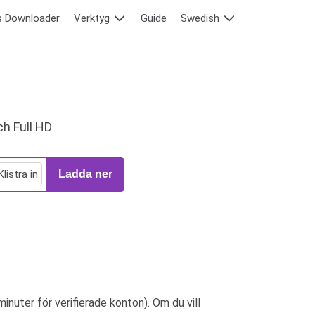
s Downloader
Verktyg
Guide
Swedish
ch Full HD
Klistra in
Ladda ner
inuter för verifierade konton). Om du vill