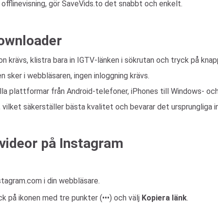
 offlinevisning, gör SaveVids.to det snabbt och enkelt.
Downloader
on krävs, klistra bara in IGTV-länken i sökrutan och tryck på kna
 sker i webbläsaren, ingen inloggning krävs.
alla plattformar från Android-telefoner, iPhones till Windows- oc
 vilket säkerställer bästa kvalitet och bevarar det ursprungliga i
videor på Instagram
stagram.com i din webbläsare.
yck på ikonen med tre punkter (•••) och välj
Kopiera länk
.