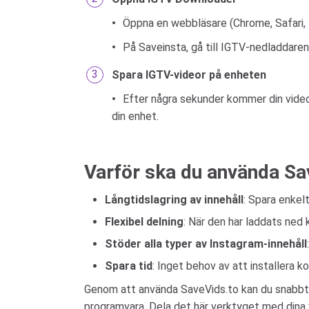
Öppna en webbläsare (Chrome, Safari, F
På Saveinsta, gå till IGTV-nedladdaren
Spara IGTV-videor på enheten
Efter några sekunder kommer din video
din enhet.
Varför ska du använda Sav
Långtidslagring av innehåll
: Spara enkelt
Flexibel delning
: När den har laddats ned
Stöder alla typer av Instagram-innehåll
Spara tid
: Inget behov av att installera k
Genom att använda SaveVids.to kan du snabbt lad
programvara. Dela det här verktyget med dina v