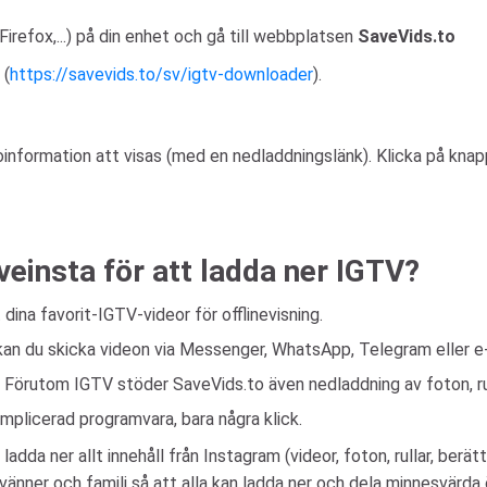
irefox,...) på din enhet och gå till webbplatsen
SaveVids.to
 (
https://savevids.to/sv/igtv-downloader
).
information att visas (med en nedladdningslänk). Klicka på kna
einsta för att ladda ner IGTV?
 dina favorit-IGTV-videor för offlinevisning.
 kan du skicka videon via Messenger, WhatsApp, Telegram eller e-
: Förutom IGTV stöder SaveVids.to även nedladdning av foton, rul
omplicerad programvara, bara några klick.
da ner allt innehåll från Instagram (videor, foton, rullar, berätt
änner och familj så att alla kan ladda ner och dela minnesvärda