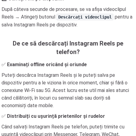
După câteva secunde de procesare, se va afișa videoclipul
Reels → Atingeți butonul
pentru a
Descărcați videoclipul
salva Instagram Reels pe dispozitiv.
De ce să descărcați Instagram Reels pe
telefon?
✅
Examinați offline oricând și oriunde
Puteți descărca Instagram Reels și le puteți salva pe
dispozitiv pentru a le viziona în orice moment, chiar și fără o
conexiune Wi-Fi sau 5G. Acest lucru este util mai ales atunci
când călătoriți, în locuri cu semnal slab sau doriți să
economisiți date mobile.
✅
Distribuiți cu ușurință prietenilor și rudelor
Când salvați Instagram Reels pe telefon, puteți trimite cu
ușurință videoclipuri prin Messenger, Telegram, WeChat,