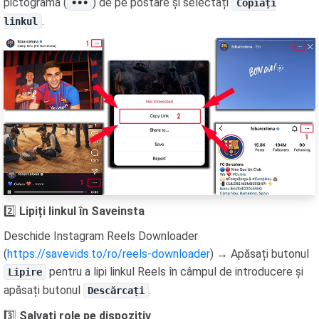
pictograma (
) de pe postare și selectați
•••
Copiați
.
linkul
2️⃣
Lipiți linkul în Saveinsta
Deschide Instagram Reels Downloader
(
https://savevids.to/ro/reels-downloader
) → Apăsați butonul
pentru a lipi linkul Reels în câmpul de introducere și
Lipire
apăsați butonul
.
Descărcați
3️⃣
Salvați role pe dispozitiv