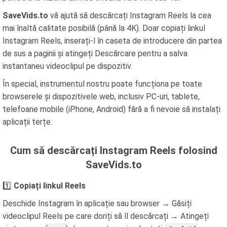
SaveVids.to
vă ajută să descărcați Instagram Reels la cea
mai înaltă calitate posibilă (până la 4K). Doar copiați linkul
Instagram Reels, inserați-l în caseta de introducere din partea
de sus a paginii și atingeți Descărcare pentru a salva
instantaneu videoclipul pe dispozitiv.
În special, instrumentul nostru poate funcționa pe toate
browserele și dispozitivele web, inclusiv PC-uri, tablete,
telefoane mobile (iPhone, Android) fără a fi nevoie să instalați
aplicații terțe.
Cum să descărcați Instagram Reels folosind
SaveVids.to
1️⃣
Copiați linkul Reels
Deschide Instagram în aplicație sau browser → Găsiți
videoclipul Reels pe care doriți să îl descărcați → Atingeți