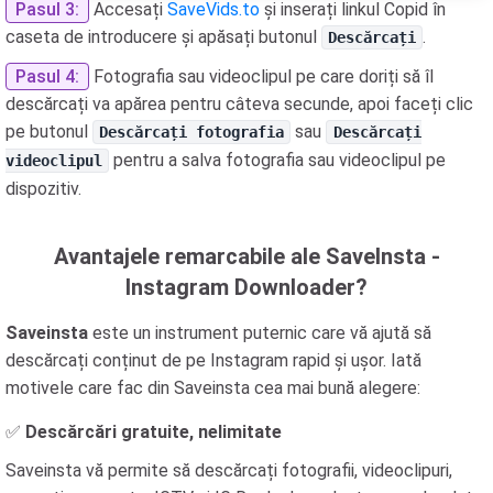
Pasul 3:
Accesați
SaveVids.to
și inserați linkul Copid în
caseta de introducere și apăsați butonul
.
Descărcați
Pasul 4:
Fotografia sau videoclipul pe care doriți să îl
descărcați va apărea pentru câteva secunde, apoi faceți clic
pe butonul
sau
Descărcați fotografia
Descărcați
pentru a salva fotografia sau videoclipul pe
videoclipul
dispozitiv.
Avantajele remarcabile ale SaveInsta -
Instagram Downloader?
Saveinsta
este un instrument puternic care vă ajută să
descărcați conținut de pe Instagram rapid și ușor. Iată
motivele care fac din Saveinsta cea mai bună alegere:
✅
Descărcări gratuite, nelimitate
Saveinsta vă permite să descărcați fotografii, videoclipuri,