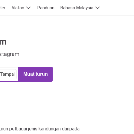
der
Alatan
Panduan
Bahasa Malaysia
am
Instagram
Tampal
Muat turun
run pelbagai jenis kandungan daripada