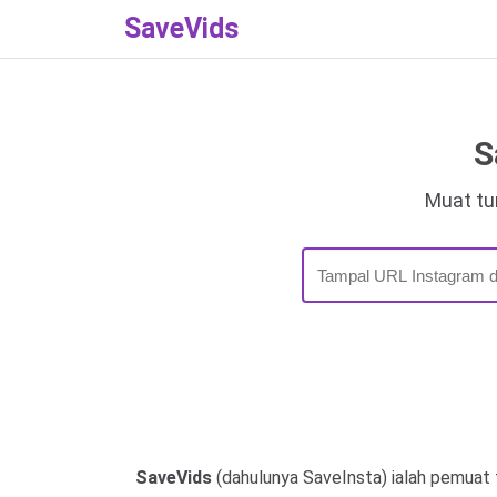
SaveVids
S
Muat tur
SaveVids
(dahulunya SaveInsta) ialah pemuat