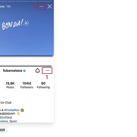
.
run