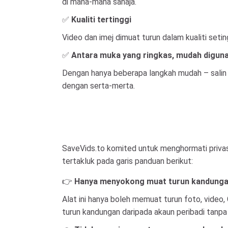
di mana-mana sahaja.
✅
Kualiti tertinggi
Video dan imej dimuat turun dalam kualiti set
✅
Antara muka yang ringkas, mudah digun
Dengan hanya beberapa langkah mudah – salin 
dengan serta-merta.
SaveVids.to komited untuk menghormati priva
tertakluk pada garis panduan berikut:
👉
Hanya menyokong muat turun kandung
Alat ini hanya boleh memuat turun foto, vide
turun kandungan daripada akaun peribadi tanpa