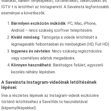
videókat, hanem fényképeket, történeteket, tekercseket és
IGTV-t is letölthet az Instagramról. A Saveinsta legfontosabb
eseményei a következők:
Bármilyen eszközön működik
: PC, Mac, iPhone,
Android – nincs szükség szoftver telepítésére.
Kiváló minőség
: Támogatja a videók letöltését a
legmagasabb felbontásban és minőségben (HD, Full HD).
Ingyenes és névtelen
: Nincs szükség regisztrációra
vagy személyes adatok megadására.
Könnyen használható
: Barátságos felület, egyszerű
kezelés néhány lépésben.
A Saveinsta Instagram-videóinak letöltésének
lépései:
Íme a részletes lépések az Instagram-videók eszközére
történő letöltéséhez a SaveVids.to használatával
(képernyőképekkel):