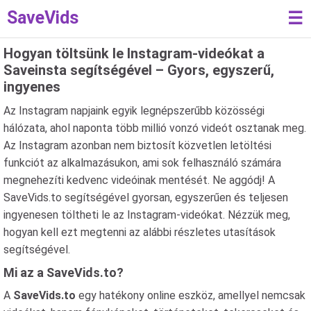
SaveVids
☰
Hogyan töltsünk le Instagram-videókat a
Saveinsta segítségével – Gyors, egyszerű,
ingyenes
Az Instagram napjaink egyik legnépszerűbb közösségi
hálózata, ahol naponta több millió vonzó videót osztanak meg.
Az Instagram azonban nem biztosít közvetlen letöltési
funkciót az alkalmazásukon, ami sok felhasználó számára
megnehezíti kedvenc videóinak mentését. Ne aggódj! A
SaveVids.to segítségével gyorsan, egyszerűen és teljesen
ingyenesen töltheti le az Instagram-videókat. Nézzük meg,
hogyan kell ezt megtenni az alábbi részletes utasítások
segítségével.
Mi az a SaveVids.to?
A
SaveVids.to
egy hatékony online eszköz, amellyel nemcsak