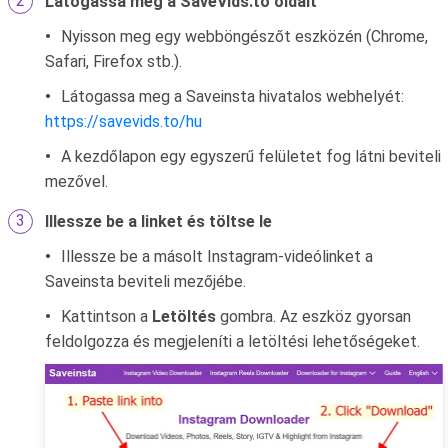
Látogassa meg a SaveVids.to oldalt
Nyisson meg egy webböngészőt eszközén (Chrome,
Safari, Firefox stb.).
Látogassa meg a Saveinsta hivatalos webhelyét:
https://savevids.to/hu
A kezdőlapon egy egyszerű felületet fog látni beviteli
mezővel.
Illessze be a linket és töltse le
Illessze be a másolt Instagram-videólinket a
Saveinsta beviteli mezőjébe.
Kattintson a
Letöltés
gombra. Az eszköz gyorsan
feldolgozza és megjeleníti a letöltési lehetőségeket.