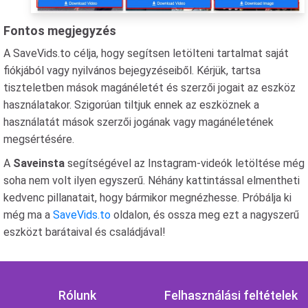
Fontos megjegyzés
A SaveVids.to célja, hogy segítsen letölteni tartalmat saját
fiókjából vagy nyilvános bejegyzéseiből. Kérjük, tartsa
tiszteletben mások magánéletét és szerzői jogait az eszköz
használatakor. Szigorúan tiltjuk ennek az eszköznek a
használatát mások szerzői jogának vagy magánéletének
megsértésére.
A
Saveinsta
segítségével az Instagram-videók letöltése még
soha nem volt ilyen egyszerű. Néhány kattintással elmentheti
kedvenc pillanatait, hogy bármikor megnézhesse. Próbálja ki
még ma a
SaveVids.to
oldalon, és ossza meg ezt a nagyszerű
eszközt barátaival és családjával!
Rólunk
Felhasználási feltételek